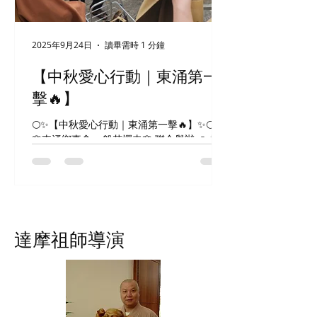
2025年9月24日
讀畢需時 1 分鐘
【中秋愛心行動｜東涌第一
擊🔥】
🌕✨【中秋愛心行動｜東涌第一擊🔥】✨🌕 由
🌸東涌鄉事會 × 般若禪寺🌸 聯合舉辦 🥮 福
米＋月餅送到長者手中 ✅ 今天天氣超給力 🌞
派米派餅 → 圓滿達成！🎉 🙏 感謝黃秋萍主
席帶隊 💪 感謝東涌鄉事會各村村長全力支持
🙌 當然還有我們最強義工團，揹米搬餅完全
不怕辛苦，把愛心送到社區每一角落 💖 長者
們的笑容 😊 就是最好的回報！ 願這份善意
達摩祖師導演
像今天的藍天一樣明亮，繼續傳遞下去 💫祝
大家：中秋快樂 🎑，身體健康！