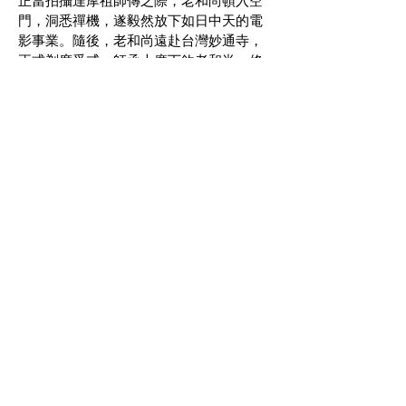
正當拍攝達摩祖師傳之際，老和尚頓入空
門，洞悉禪機，遂毅然放下如日中天的電
影事業。隨後，老和尚遠赴台灣妙通寺，
正式剃度受戒，師承上廣下欽老和尚，修
行濟世。
《達摩祖師傳》電影揭示了禪宗之要義，
直指人心，啟迪無數。後有發心佛弟子將
此作品上載於網絡，點閱率擁有五百萬之
眾，結集三地信眾，於中、港、台佛教圈
家喻戶曉，口耳相傳。時至今日，三十載
流轉，此片依然是佛教當中的經典教材，
流傳不息。
了解詳情
保單捐贈
讓社會成為我們的保單受益人