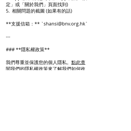
定」或「關於我們」頁面找到)
5. 相關問題的截圖 (如果有的話)
**支援信箱：** `
shansi@bnv.org.hk
`
---
### **隱私權政策**
我們尊重並保護您的個人隱私。
點此查
閱我們的隱私權政策
來了解我們如何收
集、使用及保護您的資料。
---
願您法喜充滿，六時吉祥。
**佛教導航精舍** 敬上