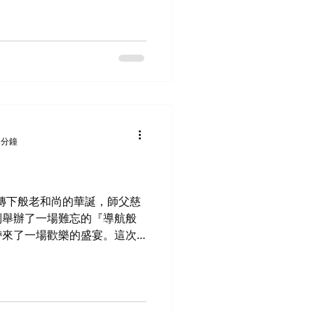
️ 發心幫忙 親臨現場 傳
描海報上的 QR 或進入
隨喜贊助！ 讓我們攜
到更多家庭手中！ 期待與您一
🤗
 分鐘
上傳下般老和尚的華誕，師父慈
別舉辦了一場難忘的『導航般
帶來了一場歡樂的盛宴。這次
和表演，讓參與的長者們在歡
，福米及食品等禮品，非常感
長者們接收這滿滿愛心的福