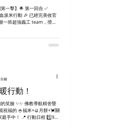
第一擊】🌟 第一回合 ✅
長洲熱血派米行動 🎉 已經完美收官
謝一班超強義工 team，揹米
的笑容 → 無價 🥹💖 這次活
+ 溫暖」派到社區每一角落。
一擊 → 已圓滿！🔔 第二擊
 分鐘
送暖行動！
的笑臉 ✨✨ 佛教導航精舍暨
祝福的 🍚福米+🥮月餅+💓關
手中！ 📍 行動日程 1️⃣9月
東涌 3️⃣9月26日(五)長洲 （詳情