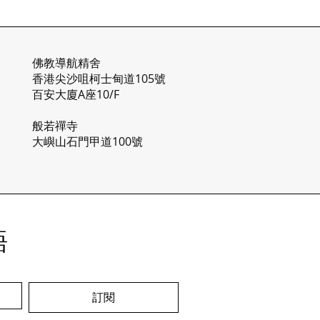
在我們的社會中繼續綻放，
​佛教導航精舍
香港尖沙咀柯士甸道105號
百安大廈A座10/F​​​
般若禪寺
大嶼山石門甲道100號
語
訂閱