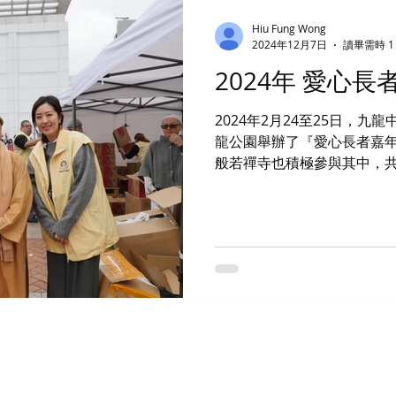
佛理，引領眾生走向內心的
觀融入日常生活中。 這場『愛心長者敬老齋宴』不僅是對
Hiu Fung Wong
長者的尊重與關愛，更是一
2024年12月7日
讀畢需時 1
手共渡這個溫暖的時刻，共
2024年 愛心
心健康，為社會燃點一絲溫
耀在我們的生
2024年2月24至25日，
龍公園舉辦了『愛心長者嘉
般若禪寺也積極參與其中，
動』，為長者們帶來了一場溫暖和
中，我們派發的福包內有各
各方慷慨解囊的贊助，彰顯
量。 在經歷了疫情幾年間沉寂的日子後，再次舉行活動，
讓人們感到格外振奮和激動
望。眾多熱心的義工由眾願
情投入，為長者們獻上溫暖
摯付出讓整個活動充滿了溫
暖的款待，他們倍感溫馨。 這次活動的圓滿成功凝聚了眾
願行義工團和各方人士的共
馨與歡樂。期待未來還有更