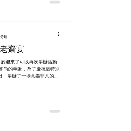
特別鳴謝眾多表演者為這次活
舞獅、大提琴演奏、功夫表演
都是由眾多善心人士讓長者們
與樂趣。 這次『導航
次難忘的活動，讓長者們開心
眾願行義工團及各方贊助人士
 分鐘
獻，以及本精舍悉心安排，在
敬老齋宴
了圓滿成功，讓大家為長者關
淨法身毘盧遮那佛！
終於迎來了可以再次舉辦活動
和尚的華誕，為了慶祝這特別
8日，舉辦了一場意義非凡的
邀一眾老友記參與這次活動共
，亦可聽聞佛法。活動的 核
生長壽，同時舉辦素食齋宴，
康。 在這個獨特的
家分享教誨，並以問答遊戲的
智慧， 弘揚慈悲與善行，種
，我們希望能夠讓更多人認識