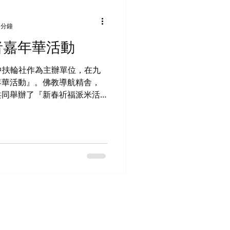
平靜與智慧，並將佛法的價值
次意義深遠的活動。讓我們攜
 分鐘
同祈願師父法體安康，長者身
長者嘉年華活動
暖與希望，讓愛與智慧永遠閃
活中。 南無清淨法身毘盧遮那佛！
九龍中扶輪社作為主辦單位，在九
年華活動』。佛教導航精舎，
共同舉辦了『新春祈福派米活
關愛的饗宴。 這次活動
種不同的禮物，這些禮物來自
了社區的大愛精神和團結力
，彷彿重拾了生活的活力和希
行義工團帶領，齊心協力，熱
和關愛。他們的無私奉獻和真
情與感動，長者們受到如此溫
同努力，為社區帶來了一絲溫
多這樣的活動，讓愛心與關懷