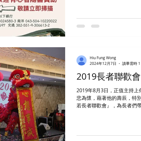
見海報） 🫵🏻 我們需要您的支持 ❤
遞溫暖 ❤️ 隨喜贊助 支持活動 讓愛延續 ❤️ 幫手轉發 分享訊
息 善心同行 📢 立即行動 掃
https://www.bnv.org.hk/donation1 
手🤝把這份團圓的滋味🥰送
起，點亮這個秋天的笑容！✨
Hiu Fung Wong
2024年12月7日
讀畢需時 1
2019長者聯歡會
2019年8月3日，正值主持
悲為懷，藉著他的壽辰，特
若長者聯歡會』，為長者們
活動包含了豐富多彩的節目
笑聲中度過了愉快的時光。 在這次聯歡會上，長者們品嚐
了豐盛的齋宴，收穫了福包
激眾多善心人士的贊助，讓