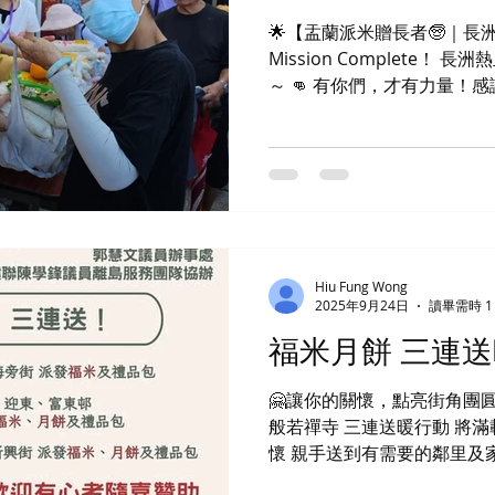
🌟【盂蘭派米贈長者🧓｜長洲
Mission Complete！ 
～ 👊 有你們，才有力量！感
搬米毫無難度 💪 長者們收米時
動，不只是派米，還把「愛 
佛光閃閃，福氣滿滿 ✨ 長洲第
我們再見！
Hiu Fung Wong
2025年9月24日
讀畢需時 1
福米月餅 三連
🤗讓你的關懷，點亮街角團圓
般若禪寺 三連送暖行動 將滿載
懷 親手送到有需要的鄰里及家庭
5日(五)長洲 2️⃣9月25日(四)