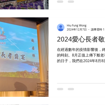
包。還有很多精彩的演出，
動的付出，讓長者們欣賞了 
和懷舊金曲的精彩演出 ，這
在音樂和舞蹈中重拾了年輕時的活力
般若長者聯歡會』無疑是一
Hiu Fung Wong
愉快地度過了美好的時光。
2024年12月7日
讀畢需時 1
亦功德無量，他們無私的奉
2024愛心長者
共同努力下，這次活動取得
愛出一分力。 南無清
在經過數年的疫情影響後，
的時刻。8月正值上傳下般老
的日子，我們在2024年8月
『愛心長者敬老齋宴』，誠
聚一堂，享受美味的齋菜之餘
心理念是放生不殺 ，祈願眾
祈願師父法體安康，並祝福長者身體健
活動中，師父親臨現場與大
形式，讓眾人深入了解佛法的
下積德善因 。透過這次活動