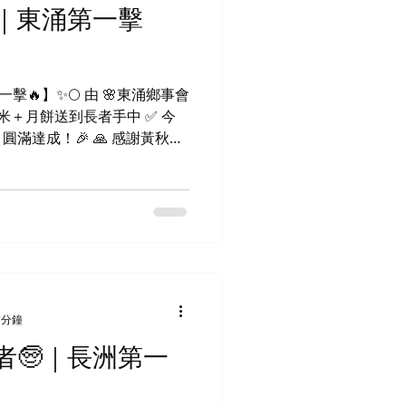
｜東涌第一擊
擊🔥】✨🌕 由 🌸東涌鄉事會
 福米＋月餅送到長者手中 ✅ 今
 圓滿達成！🎉 🙏 感謝黃秋萍
各村村長全力支持 🙌 當然還
餅完全不怕辛苦，把愛心送到
容 😊 就是最好的回報！ 願這
，繼續傳遞下去 💫祝大家：
 分鐘
者🧓｜長洲第一