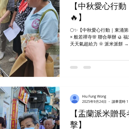
【中秋愛心行動
🔥】
🌕✨【中秋愛心行動｜東涌第一
× 般若禪寺🌸 聯合舉辦 🥮
天天氣超給力 🌞 派米派餅 →
主席帶隊 💪 感謝東涌鄉事會
有我們最強義工團，揹米搬
社區每一角落 💖 長者們的笑
份善意像今天的藍天一樣明亮
中秋快樂 🎑，身體健康！
Hiu Fung Wong
2025年9月24日
讀畢需時 1
【盂蘭派米贈長
擊】