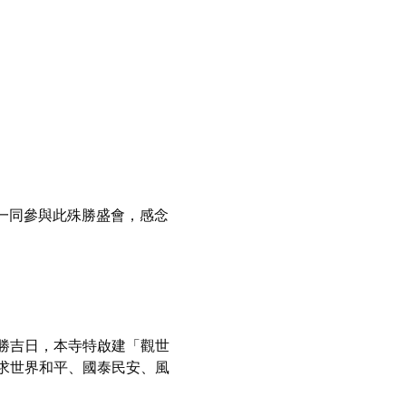
一同參與此殊勝盛會，感念
勝吉日，本寺特啟建「觀世
求世界和平、國泰民安、風