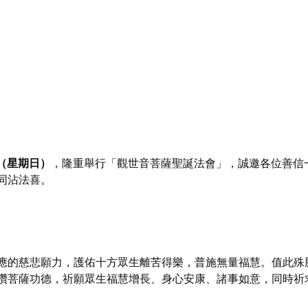
日（星期日）
，隆重舉行「觀世音菩薩聖誕法會」，誠邀各位善信
同沾法喜。
應的慈悲願力，護佑十方眾生離苦得樂，普施無量福慧。值此殊
讚菩薩功德，祈願眾生福慧增長、身心安康、諸事如意，同時祈