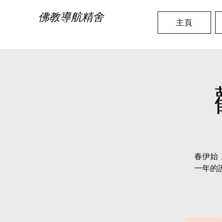
佛教導航精舍
主頁
春伊始
一年的