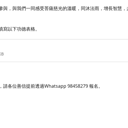
參與，與我們一同感受菩薩慈光的溫暖，同沐法雨，增長智慧，
填寫以下功德表格。
KB
位善信提前透過Whatsapp 98458279 報名。