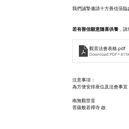
我們誠摯邀請十方善信蒞臨
若有善信願意隨喜供養
，請
觀音法會表格
.pdf
Download PDF • 815
注意事項：
為方便安排座位及法會事宜，請各
南無觀世音
菩薩般若禪寺 啟