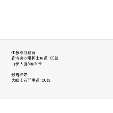
​佛教導航精舍
香港尖沙咀柯士甸道105號
百安大廈A座10/F​​​
般若禪寺
大嶼山石門甲道100號