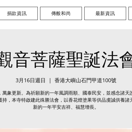
捐款資訊
傳般和尚
最新資訊
觀音菩薩聖誕法
3月16日週日
  |  
香港大嶼山石門甲道100號
，萬象更新。為祈願新的一年風調雨順、國泰民安，並感念諸天
護持，本寺特啟建此殊勝法會，以香花燈塗果等供品虔誠供養諸
新的一年平安吉祥、福慧增長。