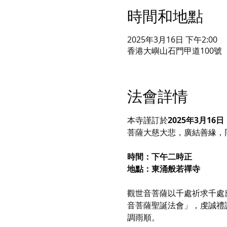
時間和地點
2025年3月16日 下午2:00
香港大嶼山石門甲道100號
法會詳情
本寺謹訂於
2025年3月16
菩薩大慈大悲，廣結善緣，
時間：下午二時正
地點：東涌般若禪寺
觀世音菩薩以千處祈求千處
音菩薩聖誕法會」，虔誠禮
調雨順。