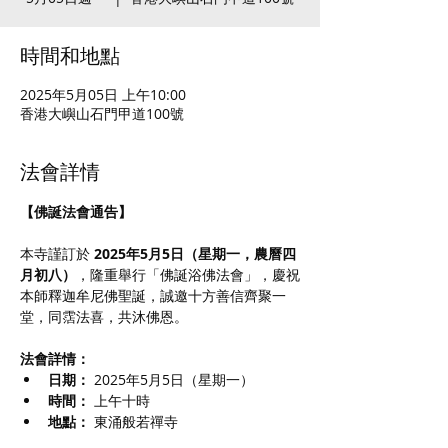
時間和地點
2025年5月05日 上午10:00
香港大嶼山石門甲道100號
法會詳情
【佛誕法會通告】
本寺謹訂於 
2025年5月5日（星期一，農曆四
月初八）
，隆重舉行「佛誕浴佛法會」，慶祝
本師釋迦牟尼佛聖誕，誠邀十方善信齊聚一
堂，同霑法喜，共沐佛恩。
法會詳情：
日期：
 2025年5月5日（星期一）
時間：
 上午十時
地點：
 東涌般若禪寺