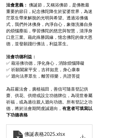
法會意義：
 佛誕節，又稱浴佛節，是佛教最
重要的節日，紀念佛陀降生於娑婆世界，為迷
茫眾生帶來解脫的光明與希望。透過浴佛儀
式，我們外沐佛身，內淨自心，象徵洗滌自身
的煩惱塵垢，學習佛陀的慈悲與智慧，清淨身
口意三業。藉此殊勝因緣，憶念佛陀的偉大恩
德，並發願踐行佛法，利益眾生。
法會功德利益：
✅ 藉浴佛功德，淨化身心，消除煩惱障礙 
✅ 祈願闔家平安，吉祥如意，身心康泰 
✅ 迴向法界眾生，離苦得樂，共證菩提 
為莊嚴法會，廣植福田，善信可隨喜登記供
齋、供花、供燈或設立功德牌位，為現世眷屬
祈福，或為過往親人迴向功德。所有登記之功
德，將於法會期間虔誠迴向，
有意者可填寫以
下功德表格
佛誕表格2025
.xlsx