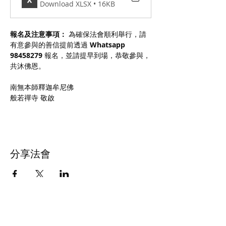
Download XLSX • 16KB
報名及注意事項：
 為確保法會順利舉行，請
有意參與的善信提前透過 
Whatsapp 
98458279
 報名，並請提早到場，恭敬參與，
共沐佛恩。
南無本師釋迦牟尼佛
般若禪寺 敬啟
分享法會
佛教導航精舍