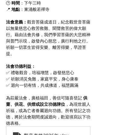
🕑 
時間
：下午三時
📍 
地點
：東涌般若禪寺
法會意義：
觀音菩薩成道日，紀念觀世音菩薩
以無量慈悲心救苦救難、聞聲救苦的偉大願
行。藉由法會共修，我們學習菩薩的大悲精神
與普門示現，啟發內心慈悲，廣行利他之行。
祈願一切眾生皆得安樂、離苦得樂，早證菩
提。
法會功德利益：
✅ 禮敬觀音，培福增慧，啟發慈悲心
✅ 祈願消災免難，家庭平安，身心康泰
✅ 迴向一切有情，共成佛道，福慧圓滿
為莊嚴法會，廣植福田，善信可隨喜登記 
供
齋、供花、供燈或設立功德牌位
，為現世親人
祈福，或為亡者眷屬迴向功德。所有登記之功
德，將於法會期間虔誠迴向，歡迎填寫以下功
德表格。