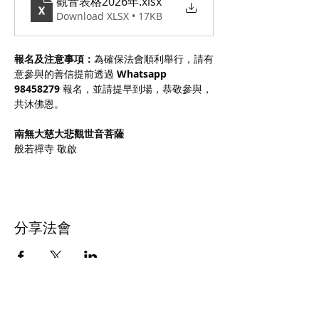
觀音表格2026年
.xlsx
Download XLSX • 17KB
報名及注意事項：
為確保法會順利舉行，請有
意參與的善信提前透過 
Whatsapp 
98458279
 報名，並請提早到場，恭敬參與，
共沐佛恩。
南無大慈大悲觀世音菩薩
般若禪寺 敬啟
分享法會