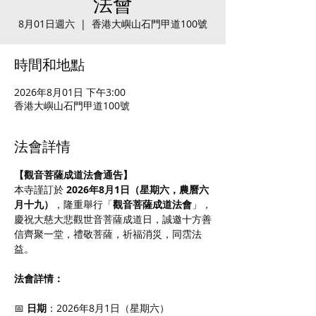
法會
8月01日週六
  |  
香港大嶼山石門甲道100號
時間和地點
2026年8月01日 下午3:00
香港大嶼山石門甲道100號
法會詳情
【觀音菩薩成道法會通告】
本寺謹訂於 
2026年8月1日（星期六，農曆六
月十九）
，隆重舉行「
觀音菩薩成道法會
」，
慶祝大慈大悲觀世音菩薩成道日，誠邀十方善
信齊聚一堂，禮敬菩薩，祈福消災，同霑法
益。
法會詳情：
📅 
日期
：2026年8月1日（星期六）