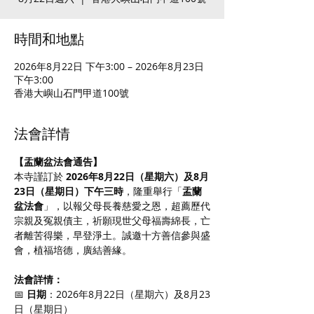
時間和地點
2026年8月22日 下午3:00 – 2026年8月23日
下午3:00
香港大嶼山石門甲道100號
法會詳情
【盂蘭盆法會通告】
本寺謹訂於 
2026年8月22日（星期六）及8月
23日（星期日）下午三時
，隆重舉行「
盂蘭
盆法會
」，以報父母長養慈愛之恩，超薦歷代
宗親及冤親債主，祈願現世父母福壽綿長，亡
者離苦得樂，早登淨土。誠邀十方善信參與盛
會，植福培德，廣結善緣。
法會詳情：
📅 
日期
：2026年8月22日（星期六）及8月23
日（星期日）