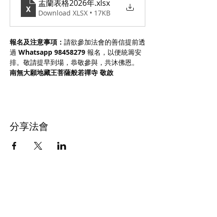
盂蘭表格2026年
.xlsx
Download XLSX • 17KB
報名及注意事項：
請欲參加法會的善信提前透
過 
Whatsapp 98458279
 報名，以便統籌安
排。敬請提早到場，恭敬參與，共沐佛恩。
南無大願地藏王菩薩般若禪寺 敬啟
分享法會
佛教導航精舍