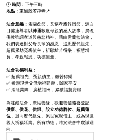
🕑 
時間
：下午三時 
地點
：東涌般若禪寺📍
法會意義：
盂蘭盆節，又稱孝親報恩節，源自
目犍連尊者以神通救度母親的感人故事，展現
佛教強調孝道與慈悲精神。藉由盂蘭盆法會，
我們表達對父母長輩的感恩，追思歷代祖先，
超薦累劫冤親債主，祈願離苦得樂，福慧增
長，孝親報恩，功德無量。
法會功德利益：
✅ 超薦祖先、冤親債主，離苦得樂
✅ 祈願現世父母增福延壽，闔家平安
✅ 消除業障，廣植福田，累積福慧資糧
為莊嚴法會，廣結善緣，歡迎善信隨喜登記 
供齋、供花、供燈、設立功德牌位、超薦蓮
位
，迴向歷代祖先、累世冤親債主，或為現世
親人祈福延壽。所有功德，將於法會中虔誠迴
向。