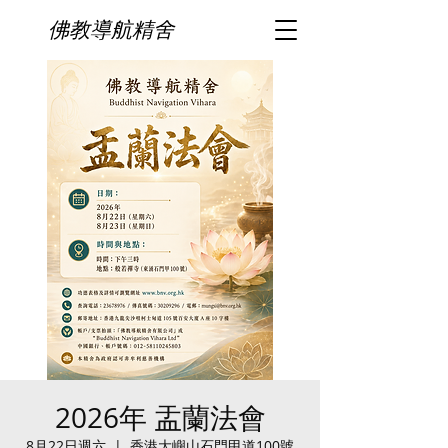
佛教導航精舍
2026年 盂蘭法會
8月22日週六
  |  
香港大嶼山石門甲道100號