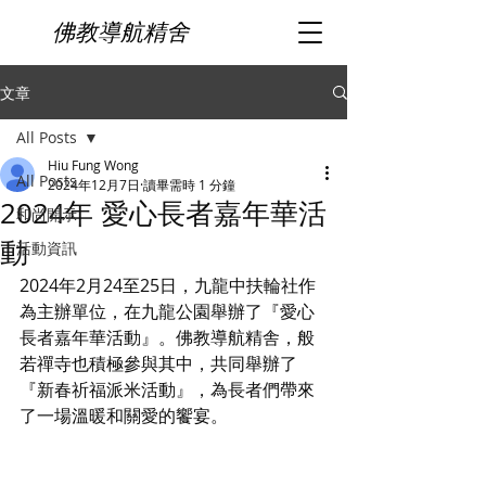
佛教導航精舍
文章
All Posts
Hiu Fung Wong
All Posts
2024年12月7日
讀畢需時 1 分鐘
2024年 愛心長者嘉年華活
和尚開示
動
活動資訊
2024年2月24至25日，九龍中扶輪社作
為主辦單位，在九龍公園舉辦了『愛心
長者嘉年華活動』。佛教導航精舎，般
若禪寺也積極參與其中，共同舉辦了
『新春祈福派米活動』，為長者們帶來
了一場溫暖和關愛的饗宴。