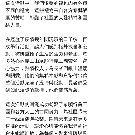
這次活動中，我們派發的福包內有各種
不同的禮物，這些禮物來自各方慷慨解
囊的贊助，彰顯了社區的大愛精神和團
結力量。
在經歷了疫情幾年間沉寂的日子後，再
次舉行活動，讓人們感到格外振奮和激
動，彷彿重拾了生活的活力和希望。眾
多熱心的義工由眾願行義工團帶領，齊
心協力，熱情投入，為長者們獻上溫暖
和關愛。他們的無私奉獻和真摯付出讓
整個活動充滿了溫情與感動，長者們受
到如此溫暖的款待，他們倍感溫馨。
這次活動的圓滿成功凝聚了眾願行義工
團和各方人士的共同努力，為社區帶來
了一絲溫馨與歡樂。期待未來還有更多
這樣的活動，讓愛心與關懷在我們的社
會中繼續綻放，為每個人帶來溫暖與希