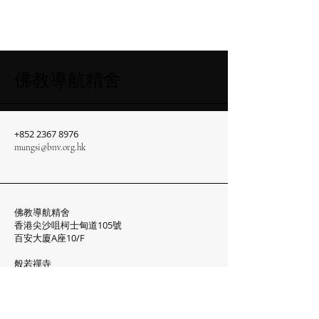
佛教導航精舍
+852 2367 8976
mungsi@bnv.org.hk
​佛教導航精舍
香港尖沙咀柯士甸道105號
百安大廈A座10/F​​​
般若禪寺
大嶼山石門甲道100號